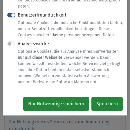
Abfall und Müll
ist. Diese Cookies speichern
keine
personenbezogenen
Daten.
Benutzerfreundlichkeit
Optionale Cookies, die nützliche Funktionalitäten bieten,
Abfuhrkalender
um zur Benutzerfreundlichkeit beizutragen. Diese
Cookies speichern
keine
personenbezogenen Daten.
In unserem Abfuhrkalender sehen Sie die Termine
Analysezwecke
für die Leerung der Abfallbehälter an Ihrer Adresse.
Optionale Cookies, die zur Analyse Ihres Surfverhalten
Zudem können Sie sich für die Abfuhrerinnerung per
nur auf dieser Webseite
verwendet werden. Damit
E-Mail anmelden.
können wir z.B. feststellen, welche Services viel gefragt
sind. Ihre Daten bleiben dabei selbstverständlich
anonym. Wir setzen zur statistischen Auswertung
unserer Website die Software Matomo ein.
Antrag zur Abholung von
Elektroschrott
Melden Sie die Abholung von Elektroschrott Online
Nur Notwendige speichern
Speichern
an.
Zur Nutzung dieses Services ist eine Anmeldung
erforderlich.